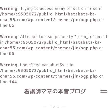
Warning
: Trying to access array offset on false in
/home/c9305072/public_html/batabata-ka-
chan55.com/wp-content/themes/jin/ogp.php
on
line
66
Warning
: Attempt to read property "term_id" on null
in
/home/c9305072/public_html/batabata-ka-
chan55.com/wp-content/themes/jin/ogp.php
on
line
66
Warning
: Undefined variable $str in
/home/c9305072/public_html/batabata-ka-
chan55.com/wp-content/themes/jin/ogp.php
on
line
144
看護師ママの本音ブログ
― TAG ―